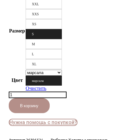
XXL
XXS
XS
Размер
S
M
L
XL
Цвет
марсала
Очистить
Количество
товара
Халат
В корзину
домашний
шелковый
атласный
Нужна помощь с покупкой?