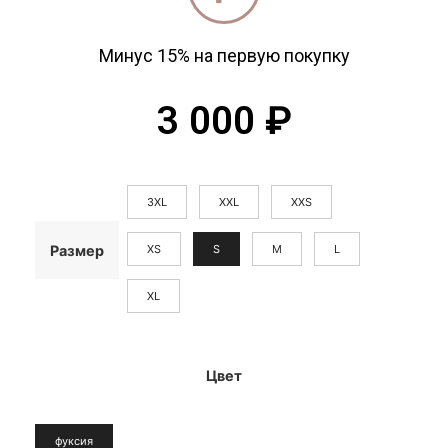
Минус 15% на первую покупку
3 000
₽
3XL
XXL
XXS
XS
S
M
L
Размер
XL
Цвет
фуксия