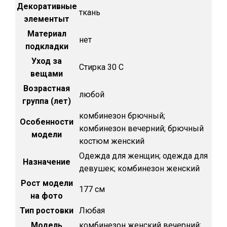
Декоративные
ткань
элементыт
Материал
нет
подкладки
Уход за
Стирка 30 С
вещами
Возрастная
любой
группа (лет)
комбинезон брючный;
Особенности
комбинезон вечерний; брючный
модели
костюм женский
Одежда для женщин; одежда для
Назначение
девушек; комбинезон женский
Рост модели
177 см
на фото
Тип ростовки
Любая
Модель
комбинезон женский вечерний;