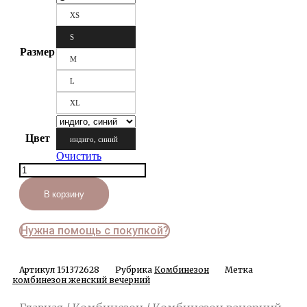
XS
S
Размер
M
L
XL
Цвет
индиго, синий
Очистить
Количество
товара
Комбинезон
В корзину
вечерний
Нужна помощь с покупкой?
Артикул
151372628
Рубрика
Комбинезон
Метка
комбинезон женский вечерний