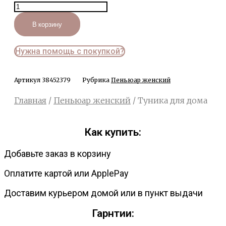
Количество
товара
Туника
В корзину
для
дома
Нужна помощь с покупкой?
Артикул
38452379
Рубрика
Пеньюар женский
Главная
/
Пеньюар женский
/ Туника для дома
Как купить:
Добавьте заказ в корзину
Оплатите картой или ApplePay
Доставим курьером домой или в пункт выдачи
Гарнтии: