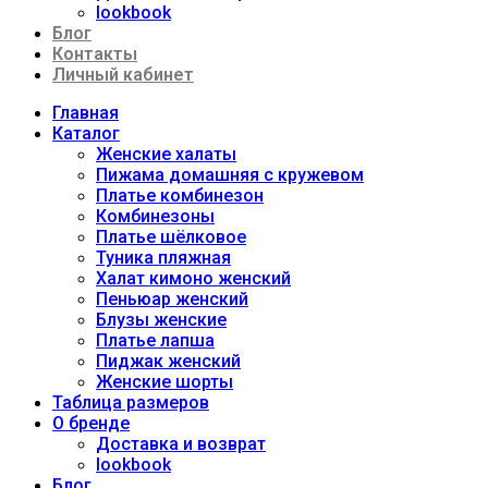
lookbook
Блог
Контакты
Личный кабинет
Главная
Каталог
Женские халаты
Пижама домашняя с кружевом
Платье комбинезон
Комбинезоны
Платье шёлковое
Туника пляжная
Халат кимоно женский
Пеньюар женский
Блузы женские
Платье лапша
Пиджак женский
Женские шорты
Таблица размеров
О бренде
Доставка и возврат
lookbook
Блог