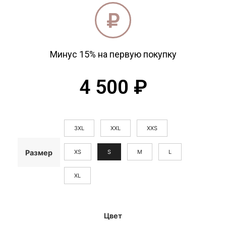
Минус 15% на первую покупку
4 500
₽
3XL
XXL
XXS
XS
S
M
L
Размер
XL
Цвет