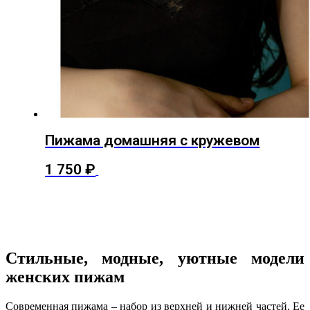
Пижама домашняя с кружевом
Этот
1 750
₽
Выберите параметры
товар
имеет
несколько
вариаций.
Опции
можно
выбрать
Стильные, модные, уютные модели
на
женских пижам
странице
товара.
Современная пижама – набор из верхней и нижней частей. Ее