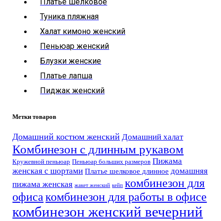
Платье шёлковое
Туника пляжная
Халат кимоно женский
Пеньюар женский
Блузки женские
Платье лапша
Пиджак женский
Метки товаров
Домашний костюм женский
Домашний халат
Комбинезон с длинным рукавом
Пижама
Кружевной пеньюар
Пеньюар больших размеров
женская с шортами
домашняя
Платье шелковое длинное
комбинезон для
пижама женская
жакет женский
кейп
офиса
комбинезон для работы в офисе
комбинезон женский вечерний