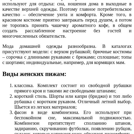
используют для отдыха: сна, ношения дома в выходные в
качестве верхней одежды. Поэтому главное потребительское
качество – обеспечение уюта и комфорта. Кроме того, в
красивом костюме приятно завтракать перед душем, а потом
не торопясь принять чашечку ароматного кофе, в общем
создать расслабленное настроение без гостей и
многочисленных обязательств.
Мода домашней одежды разнообразна. В каталогах
присутствуют модели: с верхом рубашкой; брючные костюмы
– сорочка с длинными рукавами с брюками; сплошные; топы
с шортами; индивидуальные, например, для кормящих мам.
Виды женских пижам:
классика. Комплект состоит из свободной рубашки
прямого кроя и такими же свободными штанами;
короткий стиль. Шорты или капри (бриджи) и топ либо
рубашка с коротким рукавом. Отличный летний выбор.
Шьется из легких материалов;
фасон в виде комбинезона. Его используют при
беспокойном сне, максимальной подвижностью.
Комбинезон препятствует сползанию штанов,
задиранию, скручиванию футболки, появлению рубцов,
складок, которые натирают кожу, образуют дискомфорт;