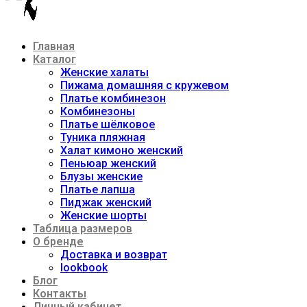
Главная
Каталог
Женские халаты
Пижама домашняя с кружевом
Платье комбинезон
Комбинезоны
Платье шёлковое
Туника пляжная
Халат кимоно женский
Пеньюар женский
Блузы женские
Платье лапша
Пиджак женский
Женские шорты
Таблица размеров
О бренде
Доставка и возврат
lookbook
Блог
Контакты
Личный кабинет